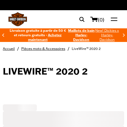
web accessibility
(0)
Livraison gratuite à partir de 50 €
Maillots de bain
New! Dickies x
et retours gratuits -
Achetez
Harley-
Harley-
maintenant
Davidson
Davidson
/
/
Accueil
Pièces moto & Accessoires
LiveWire™ 2020 2
LIVEWIRE™ 2020 2