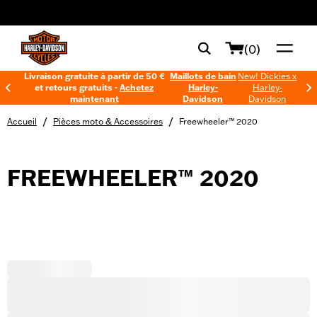
web accessibility
(0)
Livraison gratuite à partir de 50 €
Maillots de bain
New! Dickies x
et retours gratuits -
Achetez
Harley-
Harley-
maintenant
Davidson
Davidson
/
/
Accueil
Pièces moto & Accessoires
Freewheeler™ 2020
FREEWHEELER™ 2020