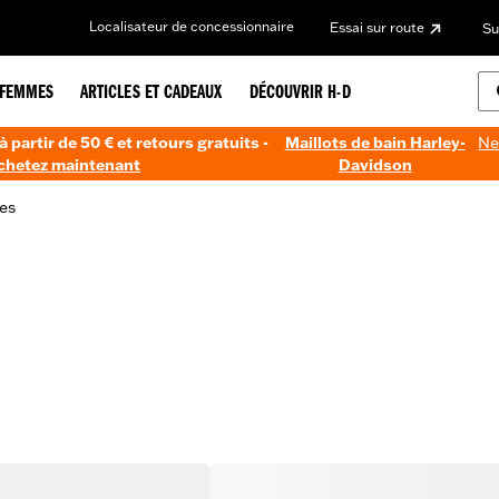
Localisateur de concessionnaire
Essai sur route
Su
FEMMES
ARTICLES ET CADEAUX
DÉCOUVRIR H-D
à partir de 50 € et retours gratuits -
Maillots de bain Harley-
Ne
chetez maintenant
Davidson
es