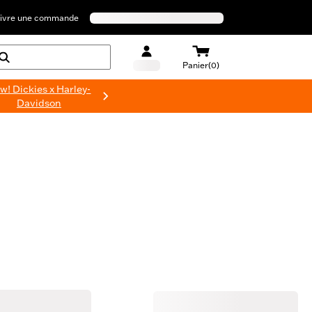
ivre une commande
Panier(0)
w! Dickies x Harley-
Davidson