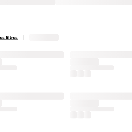
|
s filtres