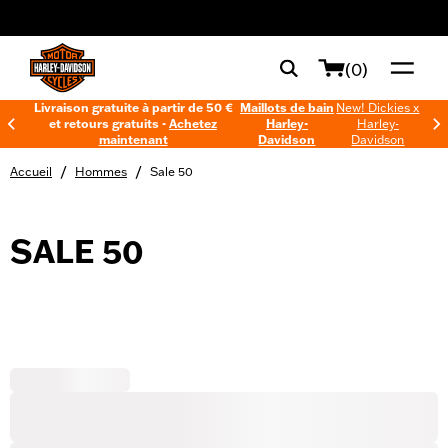
web accessibility
(0)
Livraison gratuite à partir de 50 €
Maillots de bain
New! Dickies x
et retours gratuits -
Achetez
Harley-
Harley-
maintenant
Davidson
Davidson
/
/
Accueil
Hommes
Sale 50
SALE 50