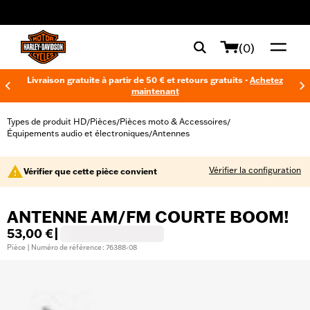
web accessibility
(0)
Livraison gratuite à partir de 50 € et retours gratuits -
Achetez
maintenant
Types de produit HD
Pièces
Pièces moto & Accessoires
/
/
/
Équipements audio et électroniques
Antennes
/
Vérifier la configuration
Vérifier que cette pièce convient
ANTENNE AM/FM COURTE BOOM!
53,00 €
|
Pièce | Numéro de référence : 76388-08