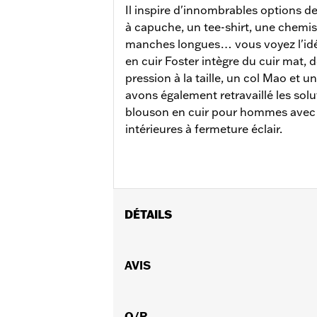
Il inspire d'innombrables options de
à capuche, un tee-shirt, une chemi
manches longues… vous voyez l'idé
en cuir Foster intègre du cuir mat, d
pression à la taille, un col Mao et 
avons également retravaillé les sol
blouson en cuir pour hommes avec 
intérieures à fermeture éclair.
DÉTAILS
Sexe:
Hommes
Caractéristiques fonctionnelles:
AVIS
Po
GARANTIE:
Garantie limitée de 5 ans
Technology:
Reflective
Material:
Q/R
Leather