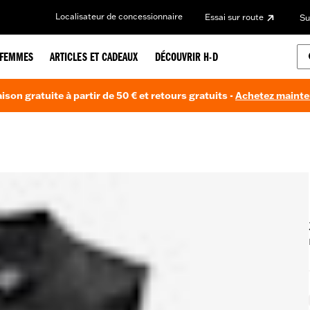
Localisateur de concessionnaire
Essai sur route
Su
FEMMES
ARTICLES ET CADEAUX
DÉCOUVRIR H-D
aison gratuite à partir de 50 € et retours gratuits -
Achetez maint