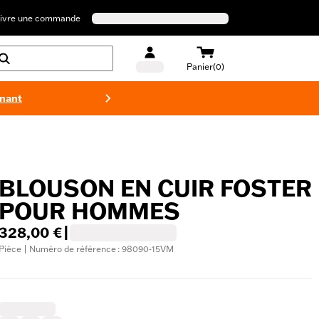
ivre une commande
Panier(0)
enant
Maillots 
BLOUSON EN CUIR FOSTER
POUR HOMMES
328,00 €
|
Pièce | Numéro de référence : 98090-15VM