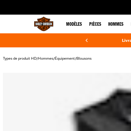
web accessibility
MODÈLES
PIÈCES
HOMMES
Livr
Types de produit HD
Hommes
Équipement
Blousons
/
/
/