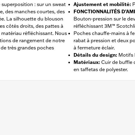
 superposition : sur un sweat
Ajustement et mobilité
:
P
se, des manches courtes, des
FONCTIONNALITÉS D’AM
e. La silhouette du blouson
Bouton-pression sur le dev
es côtés droits, des pattes à
réfléchissant 3M™ Scotchli
un matériau réfléchissant. Nous
Poches chauffe-mains à fer
utions de rangement de notre
rabat à pression et deux 
de très grandes poches
à fermeture éclair.
Détails du design
:
Motifs 
Matériaux
:
Cuir de buffle
en taffetas de polyester.
ches
,
Réfléchissant
 - Rendez-vous sur
www.h-d.com/warranty
pour plus de déta