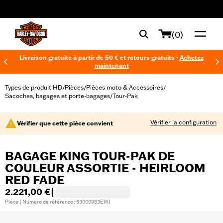
web accessibility
(0)
Livraison gratuite à partir de 50 € et retours gratuits -
Achetez
maintenant
Types de produit HD
Pièces
Pièces moto & Accessoires
/
/
/
Sacoches, bagages et porte-bagages
Tour-Pak
/
Vérifier la configuration
Vérifier que cette pièce convient
BAGAGE KING TOUR-PAK DE
COULEUR ASSORTIE - HEIRLOOM
RED FADE
2.221,00 €
|
Pièce | Numéro de référence : 53000983EWJ