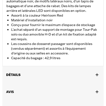
automatique noir, de motifs latéraux noirs, d'un tapis de
bagages et d'une attache de rabat. Des kits de lampes
arrière et latérales LED sont disponibles en option.
Assorti à la couleur Heirloom Red
Matériel d’installation noir
Conçu pour fournir le maximum d'espace de stockage
L'achat séparé d'un support de montage pour Tour-Pak
solo ou duo amovible H-D et d'un kit de fixation adapté
est requis.
Les coussins de dosseret passager sont disponibles
(vendus séparément) et assortis à l'équipement
d'origine ou aux selles en accessoire.
Capacité du bagage : 42,9 litres
DÉTAILS
Convient aux modèles Road King®, Road Glide®, Street Glide®,
Electra Glide® Standard, et à certains modèles CVO™ à partir de
AVIS
2014 (sauf FLTRXRRSE à partir de 2025). L'achat séparé d'un
support de montage pour Tour-Pak® solo ou duo amovible H-D®
Detachables™ et d'un kit de fixation adapté est requis. L’achat