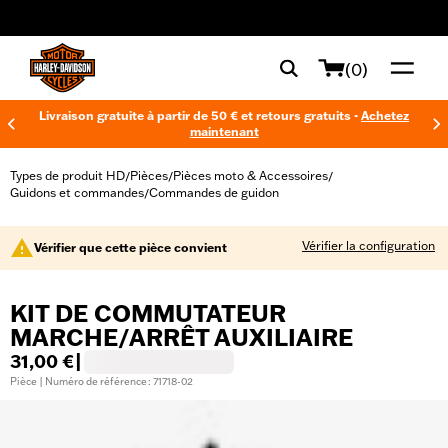
web accessibility
(0)
Livraison gratuite à partir de 50 € et retours gratuits -
Achetez
maintenant
Types de produit HD
Pièces
Pièces moto & Accessoires
/
/
/
Guidons et commandes
Commandes de guidon
/
Vérifier la configuration
Vérifier que cette pièce convient
KIT DE COMMUTATEUR
MARCHE/ARRÊT AUXILIAIRE
31,00 €
|
Pièce | Numéro de référence : 71718-02