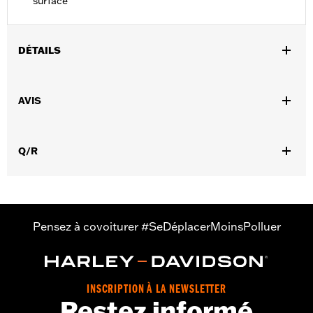
surface
DÉTAILS
Diamètre:
6.0
AVIS
Unité de mesure de diamètre de matériau:
Pouces
Vendu à l'unité:
Chaque
Dans la boîte:
1 plateau
Q/R
Pensez à covoiturer #SeDéplacerMoinsPolluer
INSCRIPTION À LA NEWSLETTER
Restez informé