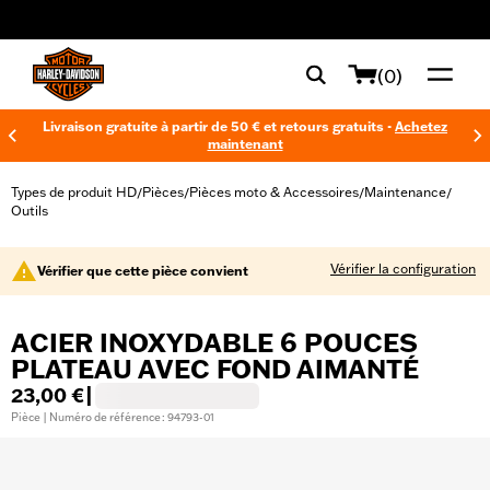
web accessibility
(0)
Livraison gratuite à partir de 50 € et retours gratuits -
Achetez
maintenant
Types de produit HD
Pièces
Pièces moto & Accessoires
Maintenance
/
/
/
/
Outils
Vérifier la configuration
Vérifier que cette pièce convient
ACIER INOXYDABLE 6 POUCES
PLATEAU AVEC FOND AIMANTÉ
23,00 €
|
Pièce | Numéro de référence : 94793-01