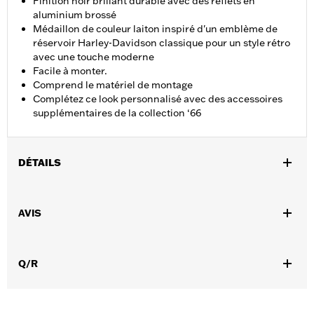
Finition noir brillant durable avec des reflets en
aluminium brossé
Médaillon de couleur laiton inspiré d'un emblème de
réservoir Harley-Davidson classique pour un style rétro
avec une touche moderne
Facile à monter.
Comprend le matériel de montage
Complétez ce look personnalisé avec des accessoires
supplémentaires de la collection ‘66
DÉTAILS
Convient aux modèles équipés d'un moteur Revolution Max à
partir de 2021.
AVIS
Instructions d’installation
Collection:
Collection ’66
Vendu à l'unité:
Chaque
Q/R
Dans la boîte:
Cache de prise d'alternateur, joint torique et
instructions d'installation
GARANTIE:
,,,,,,,,,,,,,,,,,,,,,,,,,,,,,,,,,,,,,,,,,,,,,,,,,,,,,,,,,,,,,,,,,,,