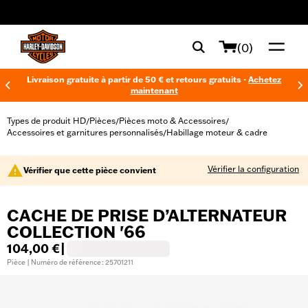
web accessibility
(0)
Livraison gratuite à partir de 50 € et retours gratuits -
Achetez
maintenant
Types de produit HD
Pièces
Pièces moto & Accessoires
/
/
/
Accessoires et garnitures personnalisés
Habillage moteur & cadre
/
Vérifier la configuration
Vérifier que cette pièce convient
CACHE DE PRISE D’ALTERNATEUR
COLLECTION '66
104,00 €
|
Pièce | Numéro de référence : 25701211