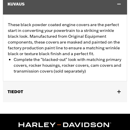
KUVAUS
These black powder coated engine covers are the perfect
start in converting your powertrain to a striking wrinkle
black look. Manufactured from Original Equipment
components, these covers are masked and painted on the
factory production paint line to ensure a matching wrinkle
black or texture black finish and a perfect fit.
Complete the "blacked-out" look with matching primary
covers, rocker housings, rocker covers, cam covers and
transmission covers (sold separately)
TIEDOT
Fits '06-'17 Dyna® (except FXDLS), '07-'17 Softail® (except FLSS,
FLSTFBS, FXCW, FXCWC, FXSB and FXSE), and '07-'16 Touring
and Trike models. Does not fit models equipped with a hydraulic
clutch.
Sold In Units:
Each