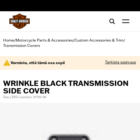
web accessibility
Home
Motorcycle Parts & Accessories
Custom Accessories & Trim
/
/
/
Transmission Covers
Tarkista sopivuus
Varmista, että tämä osa sopii
WRINKLE BLACK TRANSMISSION
SIDE COVER
Osa | SKU-numero: 37135-06