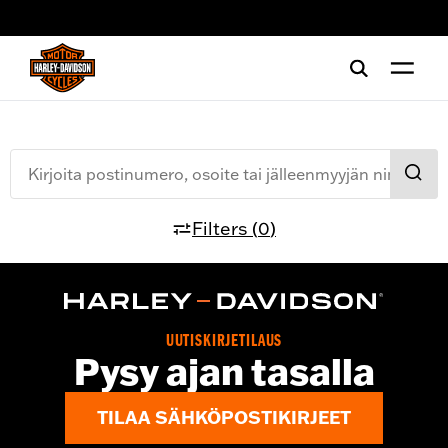
web accessibility
Kirjoita postinumero, osoite tai jälleenmyyjän nimi*
Filters
(
0
)
UUTISKIRJETILAUS
Pysy ajan tasalla
TILAA SÄHKÖPOSTIKIRJEET