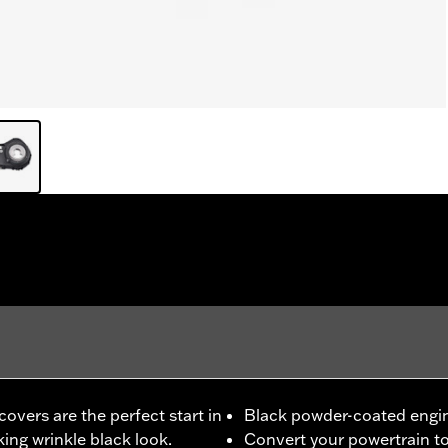
vers are the perfect start in
Black powder-coated engi
king wrinkle black look.
Convert your powertrain to 