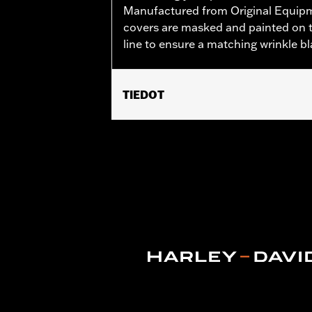
Manufactured from Original Equip
covers are masked and painted on t
line to ensure a matching wrinkle bla
TIEDOT
Fits '06-'22 XL models.
Sold In Units:
Each
In the Box:
Bushings only
WARRANTY:
,,,,,,,,,,,,,,,,,,,,,,,,,,,,,,,,,,,,,,,,,,,,,,
NOTES:
Removing and installing engin