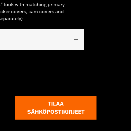
" look with matching primary
ocker covers, cam covers and
separately)
or information.
TILAA
SÄHKÖPOSTIKIRJEET