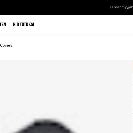
Jälleenmyyjä
TEN
H-D TUTUKSI
 Covers