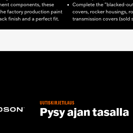
ment components, these
Complete the "blacked-out
he factory production paint
covers, rocker housings, r
ck finish and a perfect fit.
transmission covers (sold 
,,,,,,,,,,,,,,,,,,
e covers may require purchase of new gaskets. See dealer f
UUTISKIRJETILAUS
Pysy ajan tasalla