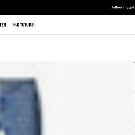
Jälleenmyyjä
TEN
H-D TUTUKSI