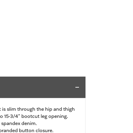
it is slim through the hip and thigh
to 15-3/4" bootcut leg opening.
 spandex denim.
h branded button closure.