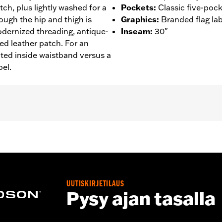
ch, plus lightly washed for a
Pockets
:
Classic five-pock
rough the hip and thigh is
Graphics
:
Branded flag lab
odernized threading, antique-
Inseam
:
30"
ed leather patch. For an
ted inside waistband versus a
bel.
- Go to
www.h-d.com/warranty
for full details
UUTISKIRJETILAUS
Pysy ajan tasalla