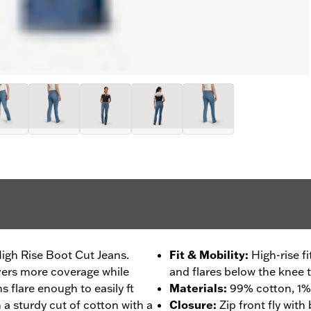
High Rise Boot Cut Jeans.
Fit & Mobility
:
High-rise f
ivers more coverage while
and flares below the knee 
s flare enough to easily ft
Materials
:
99% cotton, 1%
 a sturdy cut of cotton with a
Closure
:
Zip front fly wit