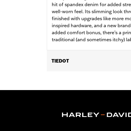
hit of spandex denim for added stret
well-worn feel. Its slimming look th
finished with upgrades like more m
inspired hardware, and a new brand
added comfort bonus, there’s a prin
traditional (and sometimes itchy) la
TIEDOT
Gender:
Women
WARRANTY:
2 year limited warranty 
Pant Style:
Bootcut
Origin:
Imported