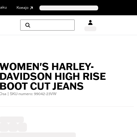
haku
Koeajo
WOMEN'S HARLEY-
DAVIDSON HIGH RISE
BOOT CUT JEANS
Osa | SKU-numero: 99042-23VW