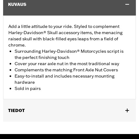
KUVAUS
Add a little attitude to your ride. Styled to complement
Harley-Davidson® Skull accessory items, the menacing
raised skull with black-filled eyes leaps from a field of
chrome.
Surrounding Harley-Davidson® Motorcycles script is
the perfect finishing touch
Cover your rear axle nut in the most traditional way
Complements the matching Front Axle Nut Covers
Easy-to-install and includes necessary mounting
hardware
Sold in pairs
TIEDOT
Fits '08-'17 Dyna and '08-later Softail models (except FXCW,
FXCWC, FXSB, FXSBSE, FXSE, FXST-AUS, '18-later FLFB,
FLFBS, FLSB, FXBR, FXBRS, FXDRS and '25-later FLSTFI).