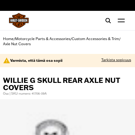
web accessibility
Home
Motorcycle Parts & Accessories
Custom Accessories & Trim
/
/
/
Axle Nut Covers
Tarkista sopivuus
Varmista, että tämä osa sopii
WILLIE G SKULL REAR AXLE NUT
COVERS
Osa | SKU-numero: 41706-09A