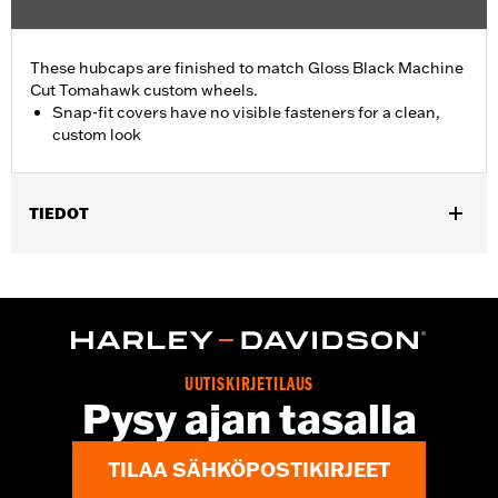
These hubcaps are finished to match Gloss Black Machine
Cut Tomahawk custom wheels.
Snap-fit covers have no visible fasteners for a clean,
custom look
TIEDOT
Fits '19-later FLRT, FLHTCUTG, and FLHTCUTGSE models
equipped with Tomahawk rear wheels.
Sold In Units:
Pair
In the Box:
2 hub caps and installation instructions
WARRANTY:
2 year limited warranty – Go to
www.h-
UUTISKIRJETILAUS
d.com/warranty
for full details
Pysy ajan tasalla
TILAA SÄHKÖPOSTIKIRJEET