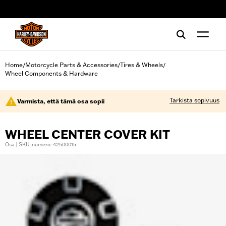
web accessibility
Home
Motorcycle Parts & Accessories
Tires & Wheels
/
/
/
Wheel Components & Hardware
Tarkista sopivuus
Varmista, että tämä osa sopii
WHEEL CENTER COVER KIT
Osa | SKU-numero: 42500015