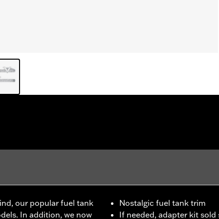
ind, our popular fuel tank
Nostalgic fuel tank trim
odels. In addition, we now
If needed, adapter kit sol