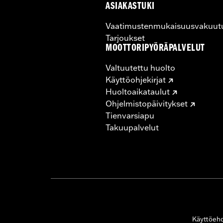
ASIAKASTUKI
Vaatimustenmukaisuusvakuut
Tarjoukset
MOOTTORIPYÖRÄPALVELUT
Valtuutettu huolto
Käyttöohjekirjat
Huoltoaikataulut
Ohjelmistopäivitykset
Tienvarsiapu
Takuupalvelut
Käyttöeh