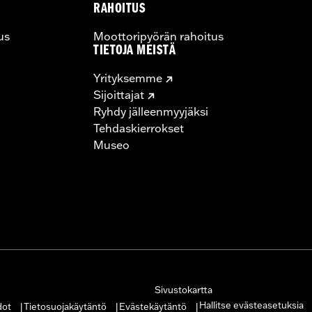
RAHOITUS
us
Moottoripyörän rahoitus
TIETOJA MEISTÄ
Yrityksemme
Sijoittajat
Ryhdy jälleenmyyjäksi
Tehdaskierrokset
Museo
Sivustokartta
Hallitse evästeasetuksia
dot
Tietosuojakäytäntö
Evästekäytäntö
|
|
|