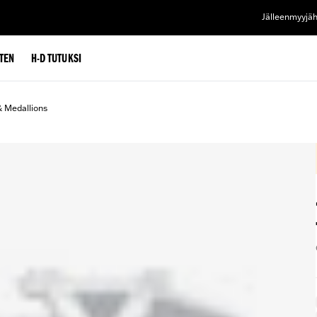
Jälleenmyyjä
TEN
H-D TUTUKSI
& Medallions