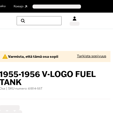
haku
Koeajo
Tarkista sopivuus
Varmista, että tämä osa sopii
1955-1956 V-LOGO FUEL
TANK
Osa | SKU-numero: 61814-55T