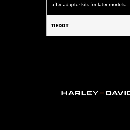
offer adapter kits for later models.
TIEDOT
Fits '55-'56 FL models.
Sold In Units:
Pair
In the Box:
2 fuel tank nameplates
WARRANTY:
1 year limited warranty 