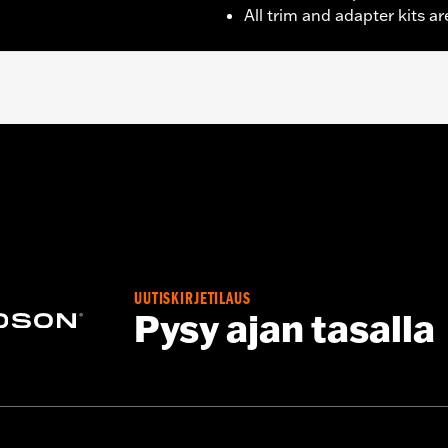
All trim and adapter kits ar
– Go to
www.h-d.com/warranty
for full details
UUTISKIRJETILAUS
Pysy ajan tasalla