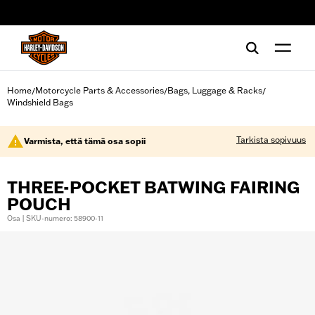
web accessibility
Home
Motorcycle Parts & Accessories
Bags, Luggage & Racks
/
/
/
Windshield Bags
Tarkista sopivuus
Varmista, että tämä osa sopii
THREE-POCKET BATWING FAIRING
POUCH
Osa | SKU-numero: 58900-11