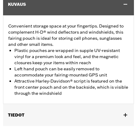
KUVAUS
Convenient storage space at your fingertips. Designed to
complement H-D® wind deflectors and windshields, this
fairing pouch is ideal for storing cell phones, sunglasses
and other small items.
Plastic pouches are wrapped in supple UV-resistant
vinyl for a premium look and feel, and the magnetic
closures keep your items within reach
Left hand pouch can be easily removed to
accommodate your fairing-mounted GPS unit
Attractive Harley-Davidson® script is featured on the
front center pouch and on the backside, which is visible
through the windshield
TIEDOT
Fits '96-'13 Electra Glide®, Street Glide® and Trike models. Not
for use with Fairing Dash Pads. Models equipped with