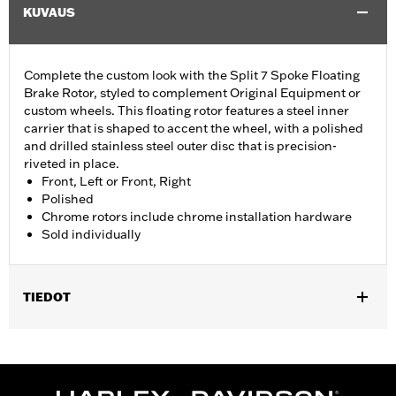
KUVAUS
Complete the custom look with the Split 7 Spoke Floating
Brake Rotor, styled to complement Original Equipment or
custom wheels. This floating rotor features a steel inner
carrier that is shaped to accent the wheel, with a polished
and drilled stainless steel outer disc that is precision-
riveted in place.
Front, Left or Front, Right
Polished
Chrome rotors include chrome installation hardware
Sold individually
TIEDOT
Fits '14-'22 XL, '06-'17 Dyna® (except FXDLS), '15-later Softail®
(except FXSE), '08-'25 Touring (except '23-later FLHXSE,
FLTRXSE, '24-later FLHX, FLTRX, '24 FLTRXSTSE and '25-later
FLHXU and FLTRXRRSE) and '09-later Trike models with