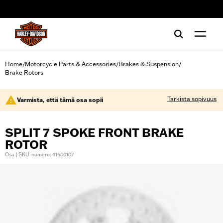
web accessibility
Home
Motorcycle Parts & Accessories
Brakes & Suspension
/
/
/
Brake Rotors
Tarkista sopivuus
Varmista, että tämä osa sopii
SPLIT 7 SPOKE FRONT BRAKE
ROTOR
Osa | SKU-numero: 41500107