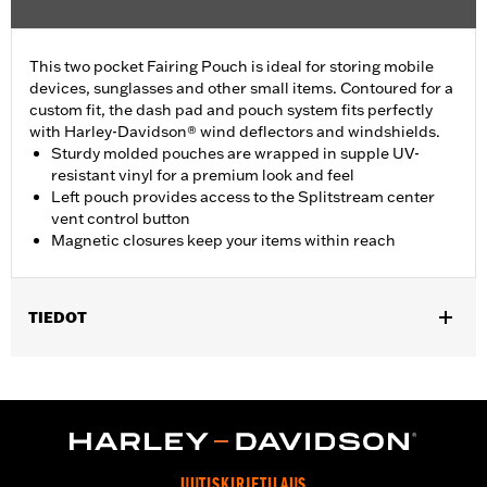
This two pocket Fairing Pouch is ideal for storing mobile
devices, sunglasses and other small items. Contoured for a
custom fit, the dash pad and pouch system fits perfectly
with Harley-Davidson® wind deflectors and windshields.
Sturdy molded pouches are wrapped in supple UV-
resistant vinyl for a premium look and feel
Left pouch provides access to the Splitstream center
vent control button
Magnetic closures keep your items within reach
TIEDOT
Fits '15-'24 Road Glide® models. Does not fit with Road Glide®
Low-Profile Windscreen P/N 57400310. CVO Road Glide®
requires installation of windshield. Does not fit '23-later
FLTRXSE, '24-later FLTRX and FLTRXSTSE models.
Installation Instructions
Height:
5.5 Inches
UUTISKIRJETILAUS