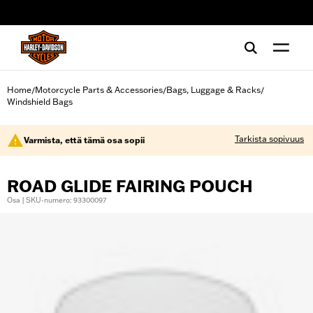
web accessibility
Home
Motorcycle Parts & Accessories
Bags, Luggage & Racks
/
/
/
Windshield Bags
Tarkista sopivuus
Varmista, että tämä osa sopii
ROAD GLIDE FAIRING POUCH
Osa | SKU-numero: 93300097