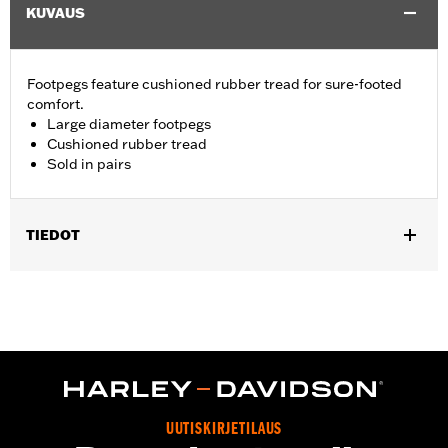
KUVAUS
Footpegs feature cushioned rubber tread for sure-footed
comfort.
Large diameter footpegs
Cushioned rubber tread
Sold in pairs
TIEDOT
Fits models with H-D® male mount-style footpeg supports
(except the rider position on '17-later XG750A, ’07-’10 XL883L,
’07-later XL883N, XL1200N, XL1200T, XL1200V and XL1200X, ’11-
later XL1200C, ’16-later XL1200CX, '18-later XL1200NS and
XL1200XS, ’08-’13 XR and ’08-'17 FXCW, FXCWC, FXS, FXSB,
FXSBSE, FXSE and the rider and passenger position on '18-later
Softail models). Fits in passenger position for Touring only
(except '25-later FLTRXRRSE). Fits highway peg position only for
UUTISKIRJETILAUS
all '23-later bikes. Footpeg rotation can vary depending on