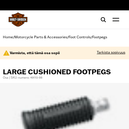
web accessibility
Home
Motorcycle Parts & Accessories
Foot Controls
Footpegs
/
/
/
Tarkista sopivuus
Varmista, että tämä osa sopii
LARGE CUSHIONED FOOTPEGS
Osa | SKU-numero: 49110-98