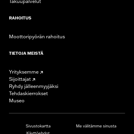
Takuupalvelut
RAHOITUS
Moottoripyörän rahoitus
TIETOJA MEISTÄ
Yrityksemme
Sijoittajat
Ryhdy jälleenmyyjäksi
Tehdaskierrokset
Museo
Sivustokartta
Me välitämme sinusta
Käyttöehdot