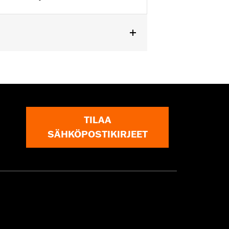
ing Twin Cam-equipped models.
TILAA
SÄHKÖPOSTIKIRJEET