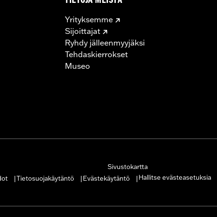
TIETOJA MEISTÄ
Yrityksemme
Sijoittajat
Ryhdy jälleenmyyjäksi
Tehdaskierrokset
Museo
Sivustokartta
Hallitse evästeasetuksia
dot
Tietosuojakäytäntö
Evästekäytäntö
|
|
|