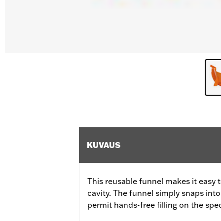
KUVAUS
This reusable funnel makes it easy t
cavity. The funnel simply snaps int
permit hands-free filling on the spe