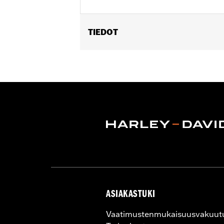
TIEDOT
Fits '84-'00 Evolution® 1340-equippe
Installation Instructions
Sold In Units:
Each
In the Box:
Funnel only
WARRANTY:
1 year limited warranty 
ASIAKASTUKI
Vaatimustenmukaisuusvakuut