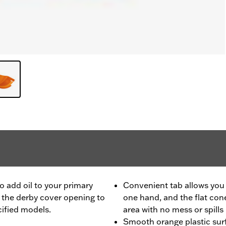
o add oil to your primary
Convenient tab allows you t
o the derby cover opening to
one hand, and the flat cone 
cified models.
area with no mess or spills
Smooth orange plastic surfa