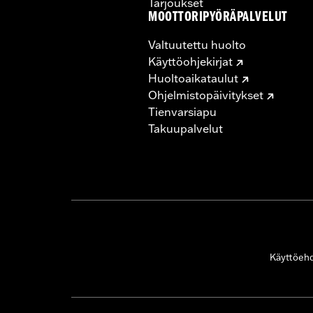
Tarjoukset
MOOTTORIPYÖRÄPALVELUT
Valtuutettu huolto
Käyttöohjekirjat
Huoltoaikataulut
Ohjelmistopäivitykset
Tienvarsiapu
Takuupalvelut
Käyttöeh