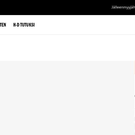
Jälleenmyyjä
TEN
H-D TUTUKSI