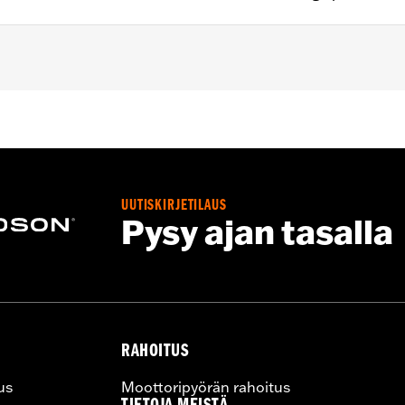
d models, '99-'05 Dyna®, '00-'06 Softail® and '99-'06 Tour
– Go to
www.h-d.com/warranty
for full details
UUTISKIRJETILAUS
Pysy ajan tasalla
RAHOITUS
us
Moottoripyörän rahoitus