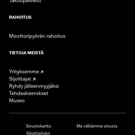
Takuupalvelut
RAHOITUS
Moottoripyörän rahoitus
TIETOJA MEISTÄ
Yrityksemme
Sijoittajat
Ryhdy jälleenmyyjäksi
Tehdaskierrokset
Museo
Sivustokartta
Me välitämme sinusta
Käyttöehdot