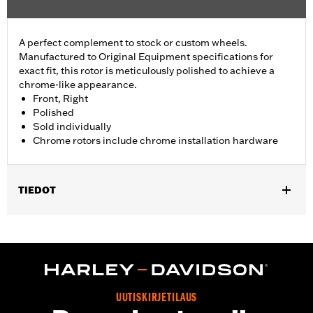
A perfect complement to stock or custom wheels.
Manufactured to Original Equipment specifications for
exact fit, this rotor is meticulously polished to achieve a
chrome-like appearance.
Front, Right
Polished
Sold individually
Chrome rotors include chrome installation hardware
TIEDOT
Fits '17-later FLHRXS and '08-'13 Touring (except '08 FLHRSE,
'10-'11 FLHXSE and '09 FLTRSE) and Trike models. Fits selected
accessories wheels with standard 5 hole hub-mount brake disc.
Consult wheel I-sheet for details.
Installation Instructions
Position On Bike:
Front
UUTISKIRJETILAUS