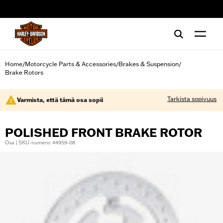
web accessibility
Home
Motorcycle Parts & Accessories
Brakes & Suspension
/
/
/
Brake Rotors
Tarkista sopivuus
Varmista, että tämä osa sopii
POLISHED FRONT BRAKE ROTOR
Osa | SKU-numero: 44959-08