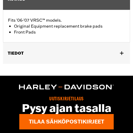
Fits '06-'07 VRSC™ models.
Original Equipment replacement brake pads
Front Pads
TIEDOT
Fits '06-'07 VRSC™ models.
Position On Bike:
Front
Sold In Units:
Pair
In the Box:
One set of brake pads
UUTISKIRJETILAUS
Pysy ajan tasalla
TILAA SÄHKÖPOSTIKIRJEET