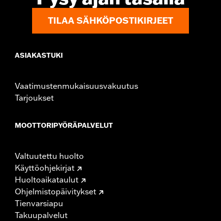
TILAA SÄHKÖPOSTIKIRJEET
ASIAKASTUKI
Vaatimustenmukaisuusvakuutus
Tarjoukset
MOOTTORIPYÖRÄPALVELUT
Valtuutettu huolto
Käyttöohjekirjat
Huoltoaikataulut
Ohjelmistopäivitykset
Tienvarsiapu
Takuupalvelut