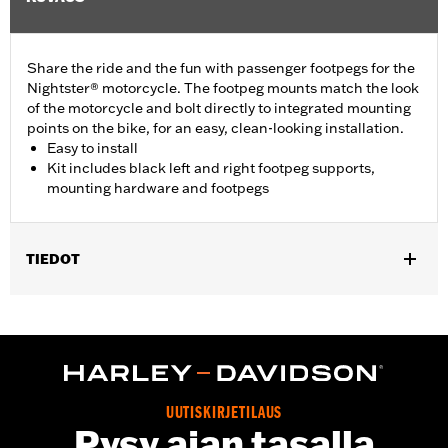
Share the ride and the fun with passenger footpegs for the
Nightster® motorcycle. The footpeg mounts match the look
of the motorcycle and bolt directly to integrated mounting
points on the bike, for an easy, clean-looking installation.
Easy to install
Kit includes black left and right footpeg supports,
mounting hardware and footpegs
TIEDOT
Fits '22-later RH975 models.
Installation Instructions
Sold In Units:
Pair
In the Box:
Left and right footpeg supports, mounting hardware,
footpegs and installation instructions
UUTISKIRJETILAUS
Pysy ajan tasalla