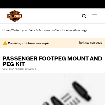
web accessibility
Home
Motorcycle Parts & Accessories
Foot Controls
Footpegs
/
/
/
Tarkista sopivuus
Varmista, että tämä osa sopii
PASSENGER FOOTPEG MOUNT AND
PEG KIT
Osa | SKU-numero: 50502434