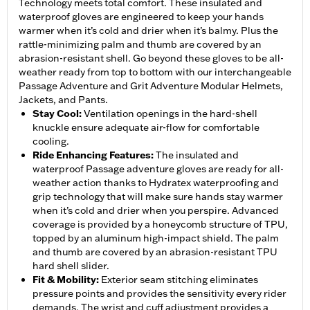
Technology meets total comfort. These insulated and
waterproof gloves are engineered to keep your hands
warmer when it’s cold and drier when it’s balmy. Plus the
rattle-minimizing palm and thumb are covered by an
abrasion-resistant shell. Go beyond these gloves to be all-
weather ready from top to bottom with our interchangeable
Passage Adventure and Grit Adventure Modular Helmets,
Jackets, and Pants.
Stay Cool
:
Ventilation openings in the hard-shell
knuckle ensure adequate air-flow for comfortable
cooling.
Ride Enhancing Features
:
The insulated and
waterproof Passage adventure gloves are ready for all-
weather action thanks to Hydratex waterproofing and
grip technology that will make sure hands stay warmer
when it’s cold and drier when you perspire. Advanced
coverage is provided by a honeycomb structure of TPU,
topped by an aluminum high-impact shield. The palm
and thumb are covered by an abrasion-resistant TPU
hard shell slider.
Fit & Mobility
:
Exterior seam stitching eliminates
pressure points and provides the sensitivity every rider
demands. The wrist and cuff adjustment provides a