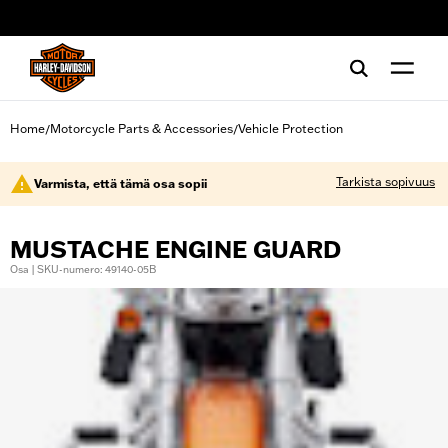
web accessibility
Home
Motorcycle Parts & Accessories
Vehicle Protection
/
/
Tarkista sopivuus
Varmista, että tämä osa sopii
MUSTACHE ENGINE GUARD
Osa | SKU-numero: 49140-05B