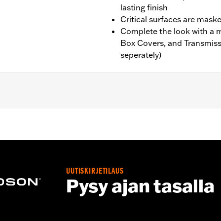
lasting finish
Critical surfaces are mask
Complete the look with a 
Box Covers, and Transmiss
seperately)
ouring (except '25-later FLTRXRRSE) and Trike Models. Does no
,,,,,,,,,,,,,,,,,,,,
e covers may require purchase of new gaskets. See dealer f
UUTISKIRJETILAUS
Pysy ajan tasalla