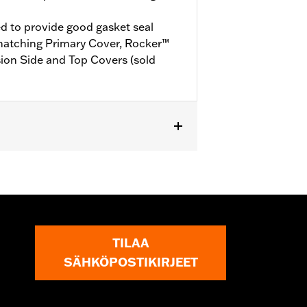
ed to provide good gasket seal
matching Primary Cover, Rocker™
ion Side and Top Covers (sold
t fit center cooled models.
or information.
TILAA
SÄHKÖPOSTIKIRJEET