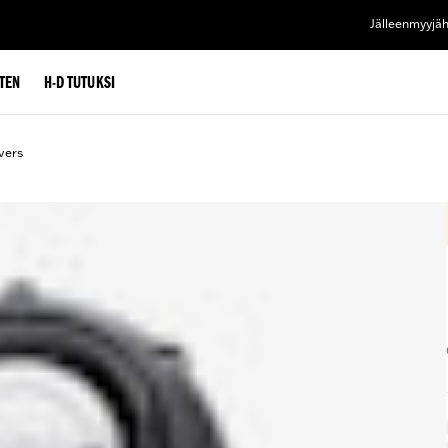
Jälleenmyyjä
TEN
H-D TUTUKSI
vers