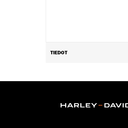
TIEDOT
Fits '18-later Softail and '17-later T
Sold In Units:
Each
In the Box:
Cam cover only
WARRANTY:
,,,,,,,,,,,,,,,,,,,,,,,,,,,,,,,,,,,,,,,,,,,,,,
NOTES:
Removing and installing engin