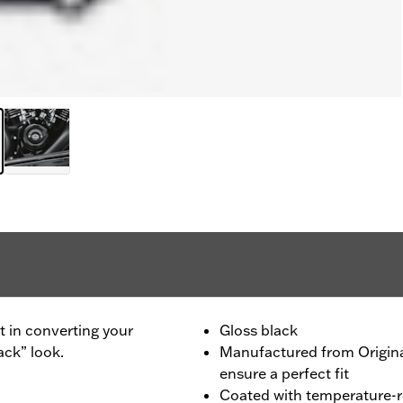
rt in converting your
Gloss black
ack” look.
Manufactured from Origin
ensure a perfect fit
Coated with temperature-re