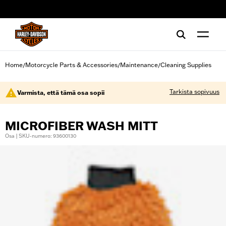
web accessibility
Home
Motorcycle Parts & Accessories
Maintenance
Cleaning Supplies
/
/
/
Tarkista sopivuus
Varmista, että tämä osa sopii
MICROFIBER WASH MITT
Osa | SKU-numero: 93600130