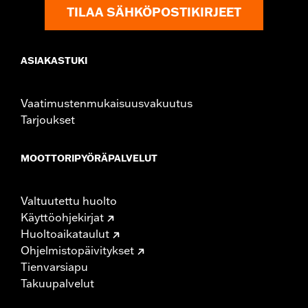
TILAA SÄHKÖPOSTIKIRJEET
ASIAKASTUKI
Vaatimustenmukaisuusvakuutus
Tarjoukset
MOOTTORIPYÖRÄPALVELUT
Valtuutettu huolto
Käyttöohjekirjat
Huoltoaikataulut
Ohjelmistopäivitykset
Tienvarsiapu
Takuupalvelut