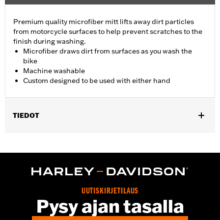
Premium quality microfiber mitt lifts away dirt particles
from motorcycle surfaces to help prevent scratches to the
finish during washing.
Microfiber draws dirt from surfaces as you wash the
bike
Machine washable
Custom designed to be used with either hand
TIEDOT
Universal
Recommended Usage:
For washing motorcycle
Sold In Units:
Each
In the Box:
Wash mitt only
UUTISKIRJETILAUS
Pysy ajan tasalla