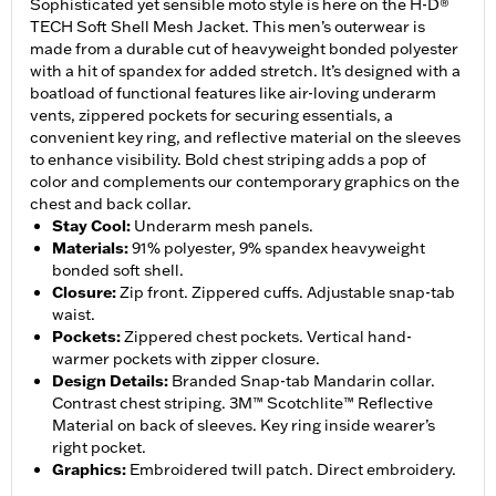
Sophisticated yet sensible moto style is here on the H-D®
TECH Soft Shell Mesh Jacket. This men’s outerwear is
made from a durable cut of heavyweight bonded polyester
with a hit of spandex for added stretch. It’s designed with a
boatload of functional features like air-loving underarm
vents, zippered pockets for securing essentials, a
convenient key ring, and reflective material on the sleeves
to enhance visibility. Bold chest striping adds a pop of
color and complements our contemporary graphics on the
chest and back collar.
Stay Cool
:
Underarm mesh panels.
Materials
:
91% polyester, 9% spandex heavyweight
bonded soft shell.
Closure
:
Zip front. Zippered cuffs. Adjustable snap-tab
waist.
Pockets
:
Zippered chest pockets. Vertical hand-
warmer pockets with zipper closure.
Design Details
:
Branded Snap-tab Mandarin collar.
Contrast chest striping. 3M™ Scotchlite™ Reflective
Material on back of sleeves. Key ring inside wearer’s
right pocket.
Graphics
:
Embroidered twill patch. Direct embroidery.