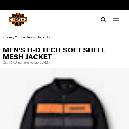
web accessibility
Home
Men's
Casual Jackets
/
/
MEN'S H-D TECH SOFT SHELL
MESH JACKET
Osa | SKU-numero: 97420-25VM