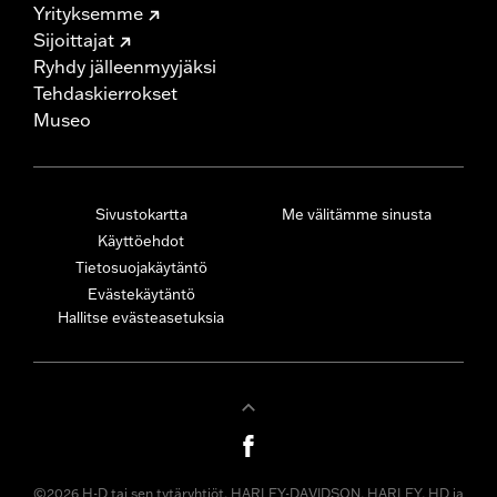
Yrityksemme
Sijoittajat
Ryhdy jälleenmyyjäksi
Tehdaskierrokset
Museo
Sivustokartta
Me välitämme sinusta
Käyttöehdot
Tietosuojakäytäntö
Evästekäytäntö
Hallitse evästeasetuksia
©2026 H-D tai sen tytäryhtiöt. HARLEY-DAVIDSON, HARLEY, HD ja