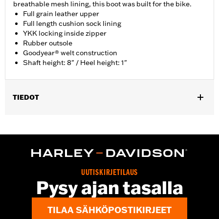
breathable mesh lining, this boot was built for the bike.
Full grain leather upper
Full length cushion sock lining
YKK locking inside zipper
Rubber outsole
Goodyear® welt construction
Shaft height: 8" / Heel height: 1"
TIEDOT
Gender:
Men
Functional Features:
Welt Construction
WARRANTY:
Wolverine Worldwide Manufacturer Warranty – Go
to
www.h-d.com/warranty
for full details
Origin:
Imported
UUTISKIRJETILAUS
Dimension Description:
Shaft height: 8" / Heel height: 1"
Pysy ajan tasalla
TILAA SÄHKÖPOSTIKIRJEET