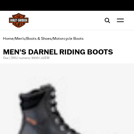
web accessibility
Home
Men's
Boots & Shoes
Motorcycle Boots
/
/
/
MEN'S DARNEL RIDING BOOTS
Osa | SKU-numero: 99351-22EM