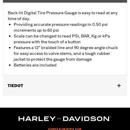
Back-lit Digital Tire Pressure Gauge is easy to read at any
time of day.
Providing accurate pressure readings in 0.50 psi
increments up to 60 psi
Scale can be changed to read PSI, BAR, Kg or kPa
pressure with the touch of a button
Features a 12" braided line and 90 degree angle chuck
for easy access to valve stems, and a tough rubber
jacket to protect the gauge from damage
Batteries are included
TIEDOT
Universal
Installation Instructions
Sold In Units:
Each
In the Box:
Gauge only
WARRANTY:
1 year limited warranty – Go to
www.h-