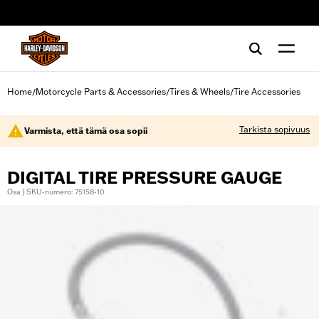
web accessibility
Home
Motorcycle Parts & Accessories
Tires & Wheels
Tire Accessories
/
/
/
Tarkista sopivuus
Varmista, että tämä osa sopii
DIGITAL TIRE PRESSURE GAUGE
Osa | SKU-numero: 75158-10