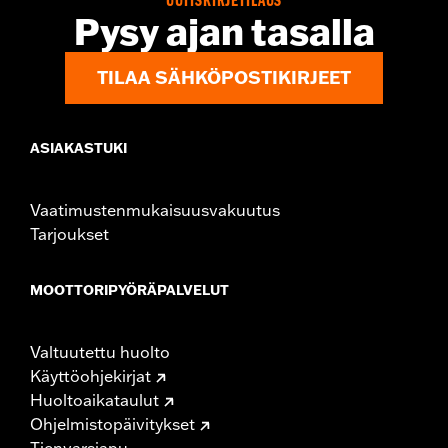
UUTISKIRJETILAUS
d.com/warranty
for full details
Pysy ajan tasalla
TILAA SÄHKÖPOSTIKIRJEET
ASIAKASTUKI
Vaatimustenmukaisuusvakuutus
Tarjoukset
MOOTTORIPYÖRÄPALVELUT
Valtuutettu huolto
Käyttöohjekirjat
Huoltoaikataulut
Ohjelmistopäivitykset
Tienvarsiapu