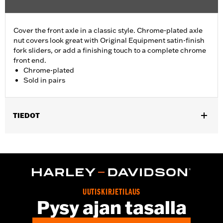
Cover the front axle in a classic style. Chrome-plated axle
nut covers look great with Original Equipment satin-finish
fork sliders, or add a finishing touch to a complete chrome
front end.
Chrome-plated
Sold in pairs
TIEDOT
Fits '04-'07 Dyna® (except '07 FXDSE and '04-'05 FXDWG) and
'00-'07 Touring models.
Sold In Units:
Pair
Material:
Billet
In the Box:
Axle nut cover kit
UUTISKIRJETILAUS
WARRANTY:
1 year limited warranty – Go to
www.h-
Pysy ajan tasalla
d.com/warranty
for full details