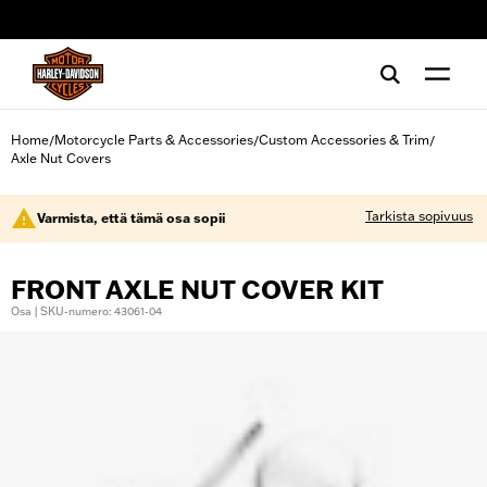
web accessibility
Home
Motorcycle Parts & Accessories
Custom Accessories & Trim
/
/
/
Axle Nut Covers
Tarkista sopivuus
Varmista, että tämä osa sopii
FRONT AXLE NUT COVER KIT
Osa | SKU-numero: 43061-04