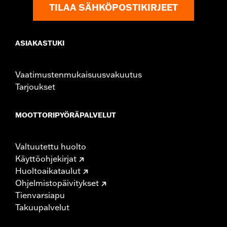
TILAA SÄHKÖPOSTIKIRJEET
ASIAKASTUKI
Vaatimustenmukaisuusvakuutus
Tarjoukset
MOOTTORIPYÖRÄPALVELUT
Valtuutettu huolto
Käyttöohjekirjat
Huoltoaikataulut
Ohjelmistopäivitykset
Tienvarsiapu
Takuupalvelut