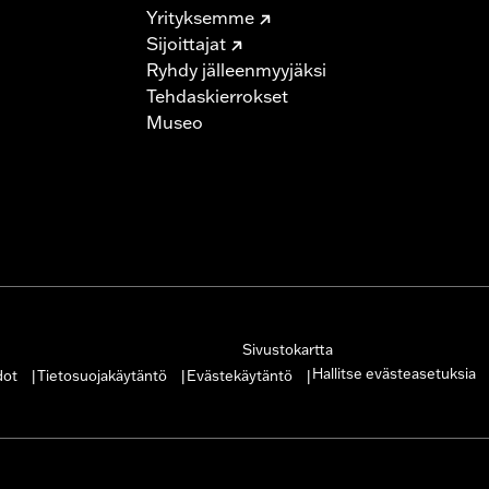
Yrityksemme
Sijoittajat
Ryhdy jälleenmyyjäksi
Tehdaskierrokset
Museo
Sivustokartta
Hallitse evästeasetuksia
dot
Tietosuojakäytäntö
Evästekäytäntö
|
|
|