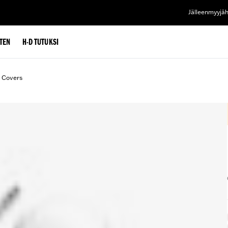
Jälleenmyyjä
TEN
H-D TUTUKSI
t Covers