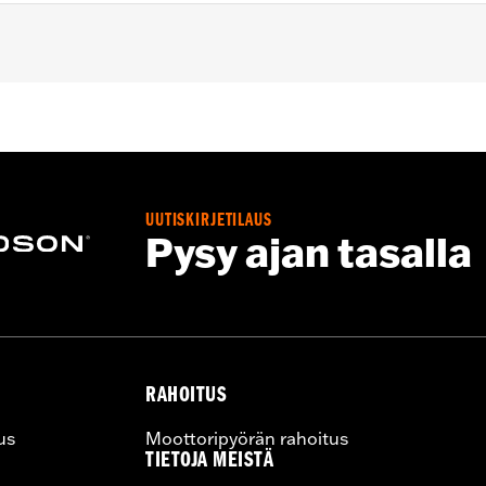
 and '04-'05 FXDWG) and '00-'07 Touring models.
– Go to
www.h-d.com/warranty
for full details
UUTISKIRJETILAUS
Pysy ajan tasalla
RAHOITUS
us
Moottoripyörän rahoitus
TIETOJA MEISTÄ