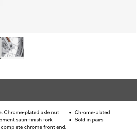
yle. Chrome-plated axle nut
Chrome-plated
pment satin-finish fork
Sold in pairs
 a complete chrome front end.