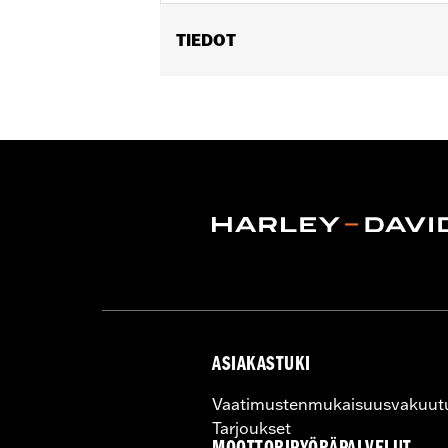
TIEDOT
Fits '04-'07 Dyna® (except '07 FXDSE
Sold In Units:
Pair
Material:
Billet
In the Box:
Axle nut cover kit
WARRANTY:
1 year limited warranty 
ASIAKASTUKI
Vaatimustenmukaisuusvakuut
Tarjoukset