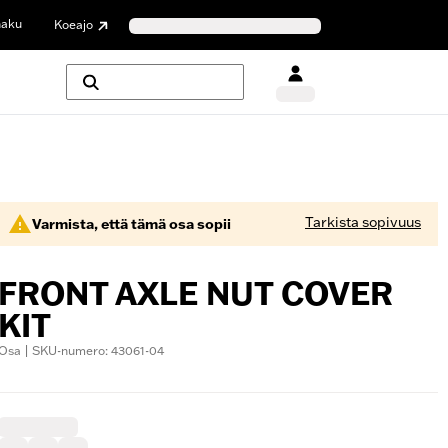
haku
Koeajo
Tarkista sopivuus
Varmista, että tämä osa sopii
FRONT AXLE NUT COVER
KIT
Osa | SKU-numero: 43061-04