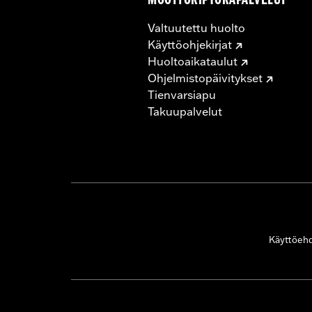
MOOTTORIPYÖRÄPALVELUT
Valtuutettu huolto
Käyttöohjekirjat
Huoltoaikataulut
Ohjelmistopäivitykset
Tienvarsiapu
Takuupalvelut
Käyttöeh