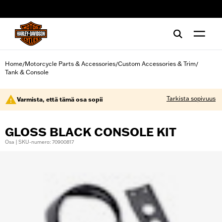
web accessibility
Home
Motorcycle Parts & Accessories
Custom Accessories & Trim
/
/
/
Tank & Console
Tarkista sopivuus
Varmista, että tämä osa sopii
GLOSS BLACK CONSOLE KIT
Osa | SKU-numero: 70900817