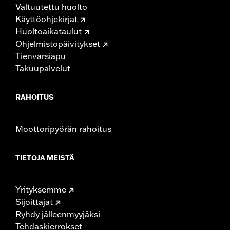
Valtuutettu huolto
Käyttöohjekirjat
Huoltoaikataulut
Ohjelmistopäivitykset
Tienvarsiapu
Takuupalvelut
RAHOITUS
Moottoripyörän rahoitus
TIETOJA MEISTÄ
Yrityksemme
Sijoittajat
Ryhdy jälleenmyyjäksi
Tehdaskierrokset