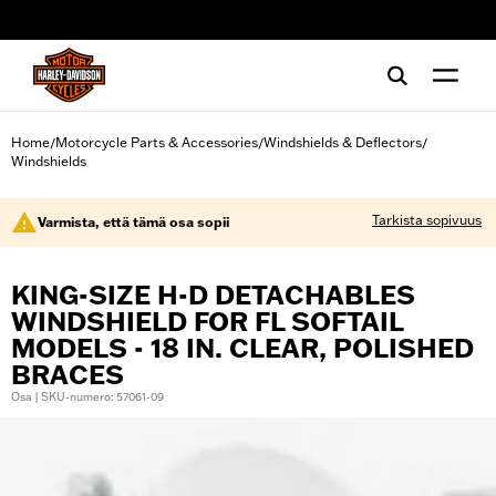
web accessibility
Home
Motorcycle Parts & Accessories
Windshields & Deflectors
/
/
/
Windshields
Tarkista sopivuus
Varmista, että tämä osa sopii
KING-SIZE H-D DETACHABLES
WINDSHIELD FOR FL SOFTAIL
MODELS - 18 IN. CLEAR, POLISHED
BRACES
Osa | SKU-numero: 57061-09