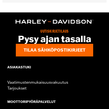
Gender:
Women
WARRANTY:
2 year limited warranty - Go to
www.h-
d.com/warranty
for full details
Pant Style:
Bootcut
Origin:
Imported
UUTISKIRJETILAUS
Pysy ajan tasalla
TILAA SÄHKÖPOSTIKIRJEET
ASIAKASTUKI
Vaatimustenmukaisuusvakuutus
Tarjoukset
MOOTTORIPYÖRÄPALVELUT