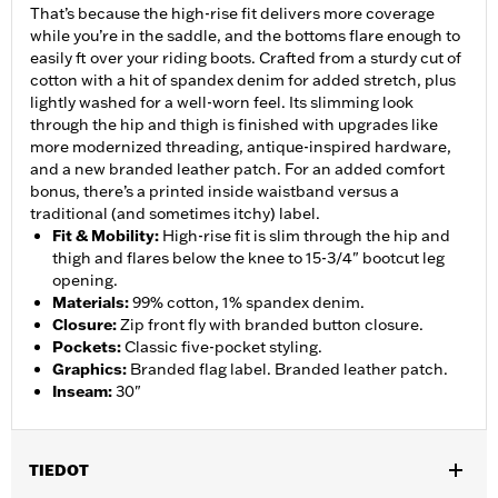
That’s because the high-rise fit delivers more coverage
while you’re in the saddle, and the bottoms flare enough to
easily ft over your riding boots. Crafted from a sturdy cut of
cotton with a hit of spandex denim for added stretch, plus
lightly washed for a well-worn feel. Its slimming look
through the hip and thigh is finished with upgrades like
more modernized threading, antique-inspired hardware,
and a new branded leather patch. For an added comfort
bonus, there’s a printed inside waistband versus a
traditional (and sometimes itchy) label.
Fit & Mobility
:
High-rise fit is slim through the hip and
thigh and flares below the knee to 15-3/4" bootcut leg
opening.
Materials
:
99% cotton, 1% spandex denim.
Closure
:
Zip front fly with branded button closure.
Pockets
:
Classic five-pocket styling.
Graphics
:
Branded flag label. Branded leather patch.
Inseam
:
30"
TIEDOT