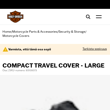
web accessibility
Home
Motorcycle Parts & Accessories
Security & Storage
/
/
/
Motorcycle Covers
Tarkista sopivuus
Varmista, että tämä osa sopii
COMPACT TRAVEL COVER - LARGE
Osa | SKU-numero: 93100073