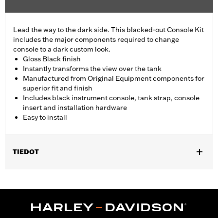
Lead the way to the dark side. This blacked-out Console Kit
includes the major components required to change
console to a dark custom look.
Gloss Black finish
Instantly transforms the view over the tank
Manufactured from Original Equipment components for
superior fit and finish
Includes black instrument console, tank strap, console
insert and installation hardware
Easy to install
TIEDOT
Fits '18-later FLFB, FLFBS, and FLSB and '25-later FLSTFI
models.
Installation Instructions
Sold In Units:
Each