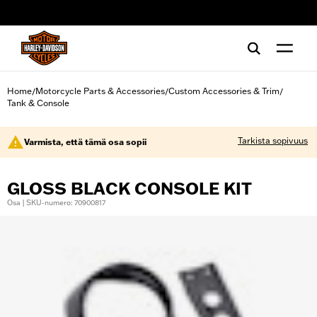
web accessibility
Home
Motorcycle Parts & Accessories
Custom Accessories & Trim
/
/
/
Tank & Console
Tarkista sopivuus
Varmista, että tämä osa sopii
GLOSS BLACK CONSOLE KIT
Osa | SKU-numero: 70900817