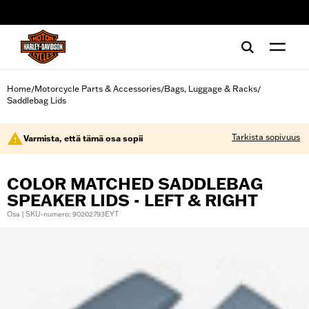
web accessibility
Home
Motorcycle Parts & Accessories
Bags, Luggage & Racks
/
/
/
Saddlebag Lids
Tarkista sopivuus
Varmista, että tämä osa sopii
COLOR MATCHED SADDLEBAG
SPEAKER LIDS - LEFT & RIGHT
Osa | SKU-numero: 90202793EYT