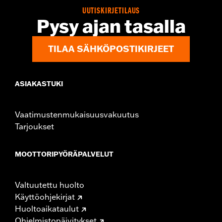
Sold Separately:
Saddlebag Speaker Kit
UUTISKIRJETILAUS
Pysy ajan tasalla
Sold In Units:
Pair
In the Box:
Left & Right Saddlebag Speaker Lids only
TILAA SÄHKÖPOSTIKIRJEET
ASIAKASTUKI
Vaatimustenmukaisuusvakuutus
Tarjoukset
MOOTTORIPYÖRÄPALVELUT
Valtuutettu huolto
Käyttöohjekirjat
Huoltoaikataulut
Ohjelmistopäivitykset