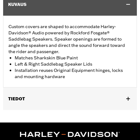
KUVAUS
Custom covers are shaped to accommodate Harley-
Davidson® Audio powered by Rockford Fosgate®
Saddlebag Speakers. Speaker openings are formed to
angle the speakers and direct the sound forward toward
the rider and passenger.
Matches Sharkskin Blue Paint
Left & Right Saddlebag Speaker Lids
Installation reuses Original Equipment hinges, locks
and mounting hardware
TIEDOT
Fits ’23-later FLHXSE and FLTRXSE, '24-later FLHX, FLTRX, and
FLTRXSTSE, '25-later FLHXU, '26-later FLHXL, FLHXLSE,
FLHXLSE and FLTRXL models equipped with Harley-Davidson
Audio powered by Rockford Fosgate Saddlebag Speaker Kit P/N
76001291, 76001292, or 76001299.