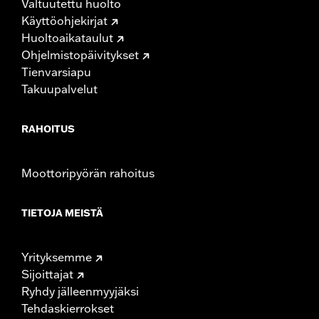
Valtuutettu huolto
Käyttöohjekirjat
Huoltoaikataulut
Ohjelmistopäivitykset
Tienvarsiapu
Takuupalvelut
RAHOITUS
Moottoripyörän rahoitus
TIETOJA MEISTÄ
Yrityksemme
Sijoittajat
Ryhdy jälleenmyyjäksi
Tehdaskierrokset