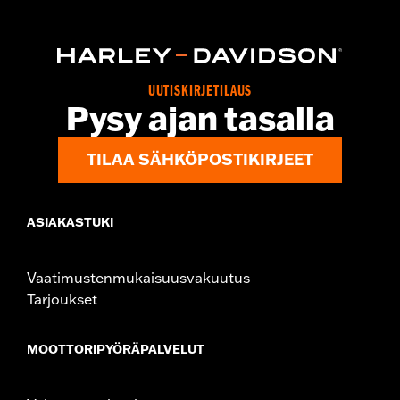
Audio powered by Rockford Fosgate Saddlebag Speaker Kit P/N
76001291, 76001292, or 76001299.
Sold Separately:
Saddlebag Speaker Kit
Sold In Units:
Pair
UUTISKIRJETILAUS
In the Box:
Left & Right Saddlebag Speaker Lids only
Pysy ajan tasalla
TILAA SÄHKÖPOSTIKIRJEET
ASIAKASTUKI
Vaatimustenmukaisuusvakuutus
Tarjoukset
MOOTTORIPYÖRÄPALVELUT