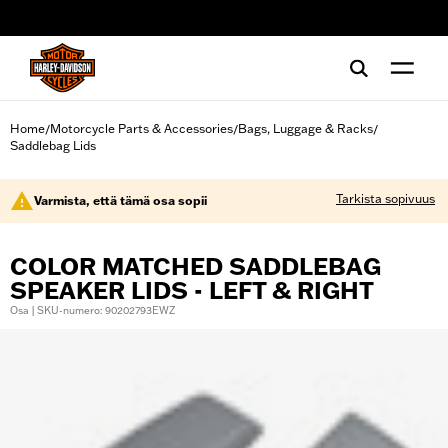
web accessibility
Home
Motorcycle Parts & Accessories
Bags, Luggage & Racks
/
/
/
Saddlebag Lids
Tarkista sopivuus
Varmista, että tämä osa sopii
COLOR MATCHED SADDLEBAG
SPEAKER LIDS - LEFT & RIGHT
Osa | SKU-numero: 90202793EWZ