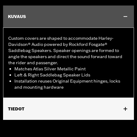
KUVAUS
Custom covers are shaped to accommodate Harley-
Davidson® Audio powered by Rockford Fosgate®
Saddlebag Speakers. Speaker openings are formed to
angle the speakers and direct the sound forward toward
the rider and passenger.
Matches Atlas Silver Metallic Paint
Left & Right Saddlebag Speaker Lids
Installation reuses Original Equipment hinges, locks
and mounting hardware
TIEDOT
Fits ’23-later FLHXSE and FLTRXSE, '24-later FLHX, FLTRX, and
FLTRXSTSE, '25-later FLHXU, '26-later FLHXL, FLHXLSE,
FLHXLSE and FLTRXL models equipped with Harley-Davidson