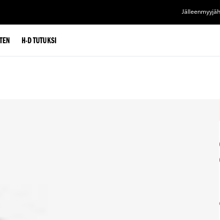
Jälleenmyyjä
TEN
H-D TUTUKSI