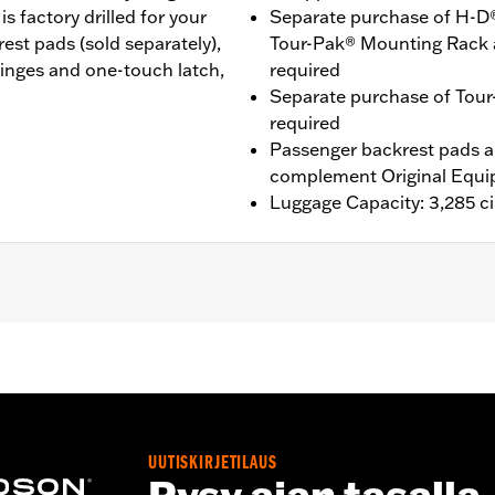
 factory drilled for your
Separate purchase of H-D
st pads (sold separately),
Tour-Pak® Mounting Rack 
inges and one-touch latch,
required
Separate purchase of Tour
required
Passenger backrest pads ar
complement Original Equi
Luggage Capacity: 3,285 ci
® (except '25-later FLTRXRRSE), Street Glide®, Electra Gli
purchase of H-D® Detachables™ Two-Up or Solo Tour-Pak® 
te purchase of Tour-Pak Lock Kit P/N 90300030 is require
nd '26 FLHXSTSE require the separate purchase of Spacer
tional purchase of Detachable Conversion Hardware Kit P/N
UUTISKIRJETILAUS