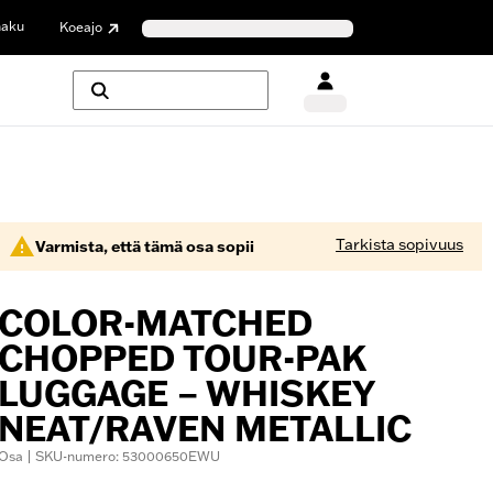
haku
Koeajo
Tarkista sopivuus
Varmista, että tämä osa sopii
COLOR-MATCHED
CHOPPED TOUR-PAK
LUGGAGE – WHISKEY
NEAT/RAVEN METALLIC
Osa | SKU-numero: 53000650EWU