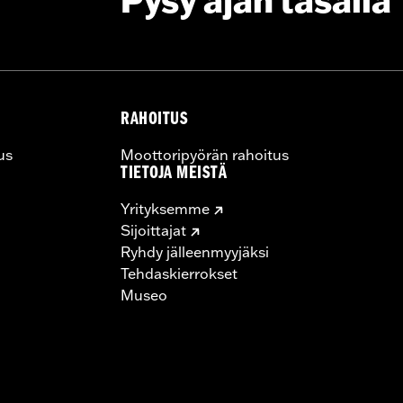
Pysy ajan tasalla
ting Rack, Lock Kit
RAHOITUS
instructions
us
Moottoripyörän rahoitus
TIETOJA MEISTÄ
Yrityksemme
Sijoittajat
Ryhdy jälleenmyyjäksi
Tehdaskierrokset
Museo