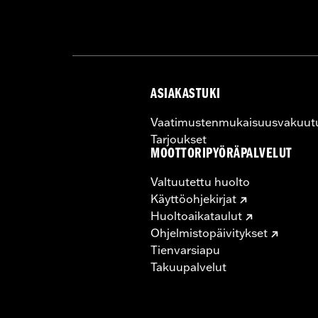
Sold Separately:
Backrest Pad, Moun
Height:
10.7 Inches
Sold In Units:
Each
Length:
21.6 Inches
Width:
25.9 Inches
ASIAKASTUKI
In the Box:
Tour-Pak and installation 
Vaatimustenmukaisuusvakuut
Tarjoukset
MOOTTORIPYÖRÄPALVELUT
Valtuutettu huolto
Käyttöohjekirjat
Huoltoaikataulut
Ohjelmistopäivitykset
Tienvarsiapu
Takuupalvelut