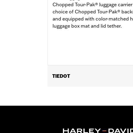
Chopped Tour-Pak® luggage carrier is
choice of Chopped Tour-Pak® backre
and equipped with color-matched h
luggage box mat and lid tether.
TIEDOT
Fits ’14-later Road King®, Road Glide
Does not fit FLRT models. Separate 
Docking Hardware is required. Separa
‘24-later FLHX, FLTRX, FLTRXSTSE a
'26 FLHXSTSE models require the addi
not use Chopped Tour-Pak.
Capacity:
3285 Cubic inch