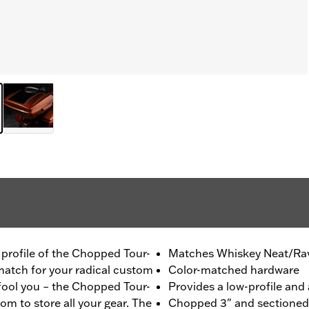
m profile of the Chopped Tour-
Matches Whiskey Neat/Rav
 match for your radical custom
Color-matched hardware
 fool you – the Chopped Tour-
Provides a low-profile and 
om to store all your gear. The
Chopped 3" and sectioned f