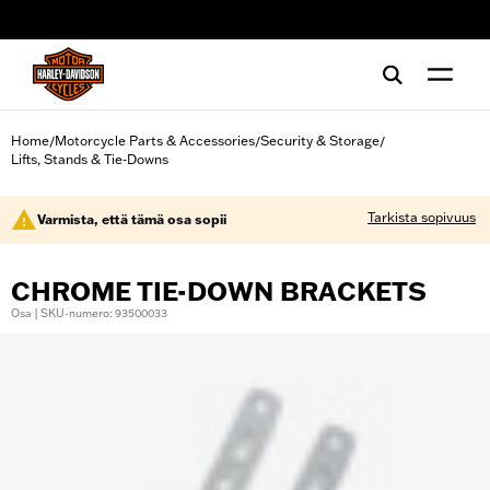
web accessibility
Home
Motorcycle Parts & Accessories
Security & Storage
/
/
/
Lifts, Stands & Tie-Downs
Tarkista sopivuus
Varmista, että tämä osa sopii
CHROME TIE-DOWN BRACKETS
Osa | SKU-numero: 93500033