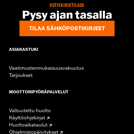
In the Box:
2 tie down brackets, installation hardware,
UUTISKIRJETILAUS
installation instructions
Pysy ajan tasalla
TILAA SÄHKÖPOSTIKIRJEET
ASIAKASTUKI
Vaatimustenmukaisuusvakuutus
Tarjoukset
MOOTTORIPYÖRÄPALVELUT
Valtuutettu huolto
Käyttöohjekirjat
Huoltoaikataulut
Ohjelmistopäivitykset