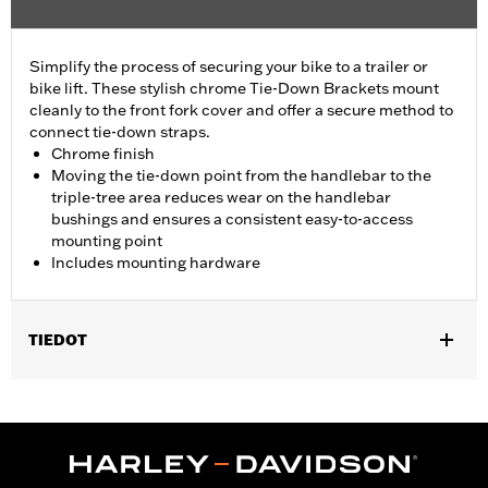
Simplify the process of securing your bike to a trailer or
bike lift. These stylish chrome Tie-Down Brackets mount
cleanly to the front fork cover and offer a secure method to
connect tie-down straps.
Chrome finish
Moving the tie-down point from the handlebar to the
triple-tree area reduces wear on the handlebar
bushings and ensures a consistent easy-to-access
mounting point
Includes mounting hardware
TIEDOT
Fits '23-later FLHXSE, '24-later FLHX, '25-later FLHXU and '26-
later FLHXL, FLHXLSE and FLHXSTSE models.
Installation Instructions
Sold In Units:
Pair