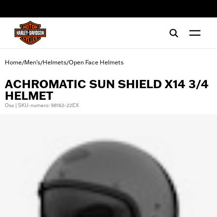
web accessibility
Home
Men's
Helmets
Open Face Helmets
/
/
/
ACHROMATIC SUN SHIELD X14 3/4
HELMET
Osa | SKU-numero: 98162-22EX