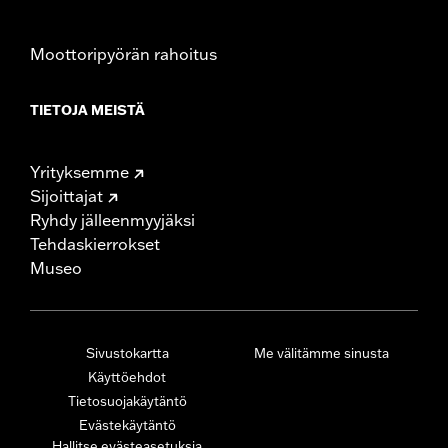
Moottoripyörän rahoitus
TIETOJA MEISTÄ
Yrityksemme
Sijoittajat
Ryhdy jälleenmyyjäksi
Tehdaskierrokset
Museo
Sivustokartta
Me välitämme sinusta
Käyttöehdot
Tietosuojakäytäntö
Evästekäytäntö
Hallitse evästeasetuksia