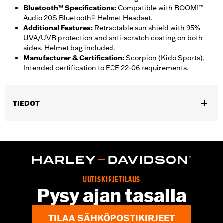
Bluetooth™ Specifications
:
Compatible with BOOM!™
Audio 20S Bluetooth® Helmet Headset.
Additional Features
:
Retractable sun shield with 95%
UVA/UVB protection and anti-scratch coating on both
sides. Helmet bag included.
Manufacturer & Certification
:
Scorpion (Kido Sports).
Intended certification to ECE 22-06 requirements.
TIEDOT
Gender:
Unisex
,
Functional Features:
Removable Liner
Moisture Wicking
WARRANTY:
2 year limited warranty - Go to
www.h-
d.com/warranty
for full details
Origin:
Imported
UUTISKIRJETILAUS
Pysy ajan tasalla
TILAA SÄHKÖPOSTIKIRJEET