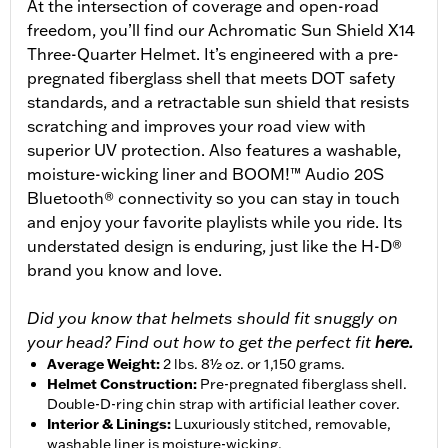
At the intersection of coverage and open-road
freedom, you’ll find our Achromatic Sun Shield X14
Three-Quarter Helmet. It’s engineered with a pre-
pregnated fiberglass shell that meets DOT safety
standards, and a retractable sun shield that resists
scratching and improves your road view with
superior UV protection. Also features a washable,
moisture-wicking liner and BOOM!™ Audio 20S
Bluetooth® connectivity so you can stay in touch
and enjoy your favorite playlists while you ride. Its
understated design is enduring, just like the H-D®
brand you know and love.
Did you know that helmets should fit snuggly on
your head? Find out how to get the perfect fit
here.
Average Weight
:
2 lbs. 8½ oz. or 1,150 grams.
Helmet Construction
:
Pre-pregnated fiberglass shell.
Double-D-ring chin strap with artificial leather cover.
Interior & Linings
:
Luxuriously stitched, removable,
washable liner is moisture-wicking.