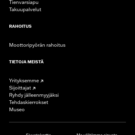
Tienvarsiapu
Takuupalvelut
RAHOITUS
Moottoripyörän rahoitus
TIETOJA MEISTÄ
Yrityksemme
Sijoittajat
Ryhdy jälleenmyyjäksi
Tehdaskierrokset
Museo
Sivustokartta
Me välitämme sinusta