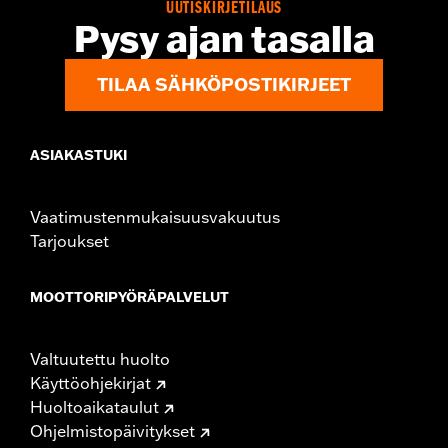
UUTISKIRJETILAUS
Pysy ajan tasalla
TILAA SÄHKÖPOSTIKIRJEET
ASIAKASTUKI
Vaatimustenmukaisuusvakuutus
Tarjoukset
MOOTTORIPYÖRÄPALVELUT
Valtuutettu huolto
Käyttöohjekirjat
Huoltoaikataulut
Ohjelmistopäivitykset