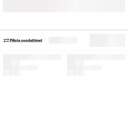
|
Piilota suodattimet