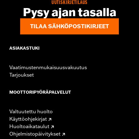
UUTISKIRJETILAUS
Pysy ajan tasalla
TILAA SÄHKÖPOSTIKIRJEET
ASIAKASTUKI
Vaatimustenmukaisuusvakuutus
Tarjoukset
MOOTTORIPYÖRÄPALVELUT
Valtuutettu huolto
Käyttöohjekirjat
Huoltoaikataulut
Ohjelmistopäivitykset