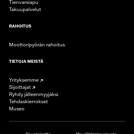
Tienvarsiapu
Takuupalvelut
RAHOITUS
Moottoripyörän rahoitus
TIETOJA MEISTÄ
Yrityksemme
Sijoittajat
Ryhdy jälleenmyyjäksi
Tehdaskierrokset
Museo
Sivustokartta
Me välitämme sinusta