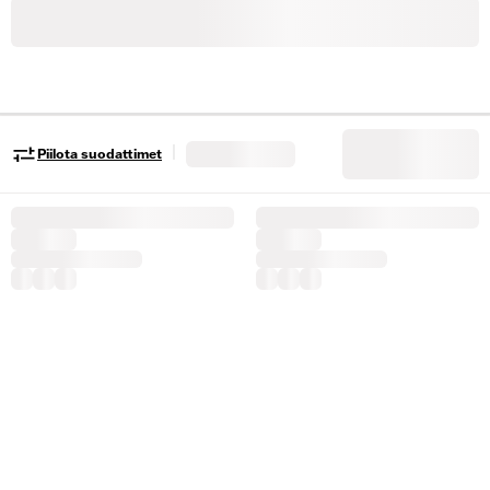
|
Piilota suodattimet