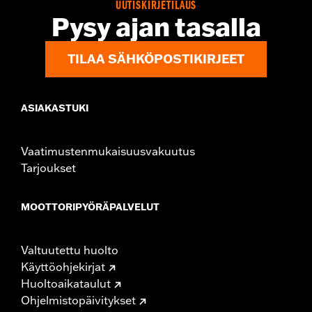
UUTISKIRJETILAUS
Pysy ajan tasalla
TILAA SÄHKÖPOSTIKIRJEET
ASIAKASTUKI
Vaatimustenmukaisuusvakuutus
Tarjoukset
MOOTTORIPYÖRÄPALVELUT
Valtuutettu huolto
Käyttöohjekirjat
Huoltoaikataulut
Ohjelmistopäivitykset