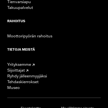
Tienvarsiapu
Takuupalvelut
RAHOITUS
Moottoripyörän rahoitus
TIETOJA MEISTÄ
Yrityksemme
Sijoittajat
Ryhdy jälleenmyyjäksi
Tehdaskierrokset
Museo
Sivustokartta
Me välitämme sinusta