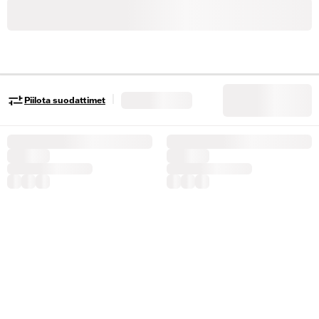
|
Piilota suodattimet