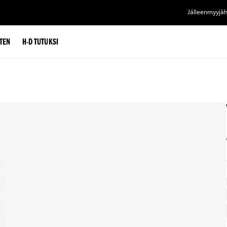
Jälleenmyyjä
TEN
H-D TUTUKSI