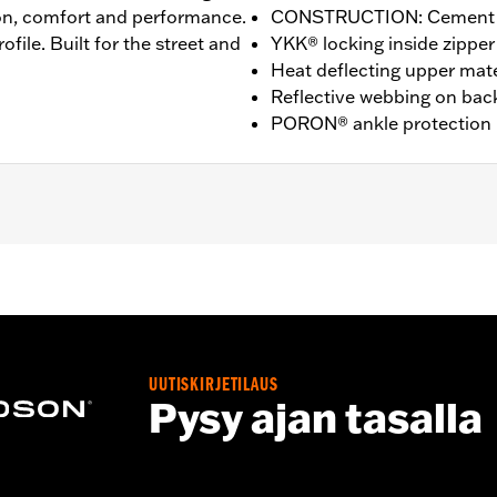
ion, comfort and performance.
CONSTRUCTION: Cement
ofile. Built for the street and
YKK® locking inside zipper
Heat deflecting upper mate
Reflective webbing on bac
PORON® ankle protection
nufacturer Warranty - Go to
www.h-d.com/warranty
for full
 6” / Heel Height: 1.25”
UUTISKIRJETILAUS
Pysy ajan tasalla