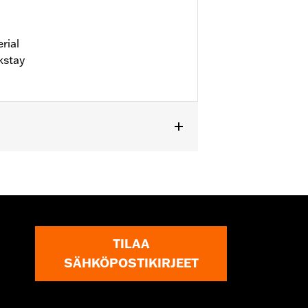
rial
kstay
 details
TILAA
SÄHKÖPOSTIKIRJEET