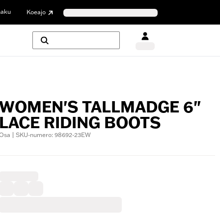
haku
Koeajo
WOMEN'S TALLMADGE 6"
LACE RIDING BOOTS
Osa | SKU-numero: 98692-23EW