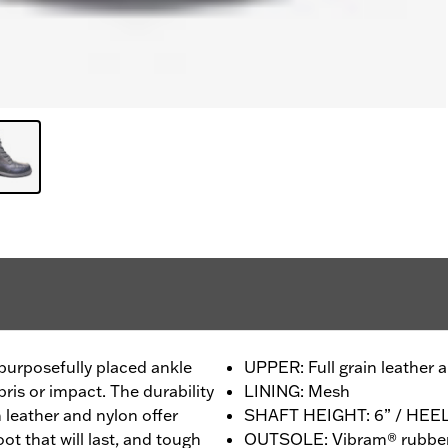
 purposefully placed ankle
UPPER: Full grain leather
bris or impact. The durability
LINING: Mesh
n leather and nylon offer
SHAFT HEIGHT: 6” / HEEL
ot that will last, and tough
OUTSOLE: Vibram® rubbe