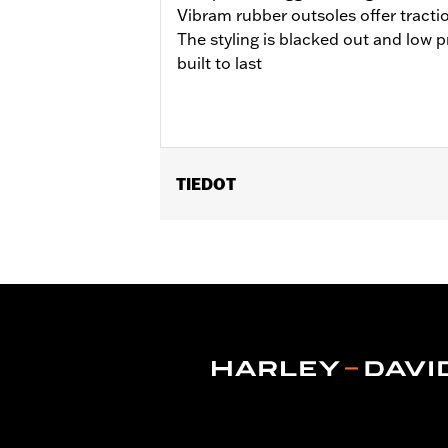
Vibram rubber outsoles offer tract
The styling is blacked out and low pr
built to last
TIEDOT
Gender:
Women
WARRANTY:
Wolverine Worldwide Ma
Origin:
Imported
Dimension Description:
Shaft Height: