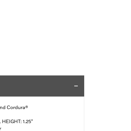
 and Cordura®
 HEIGHT: 1.25”
r