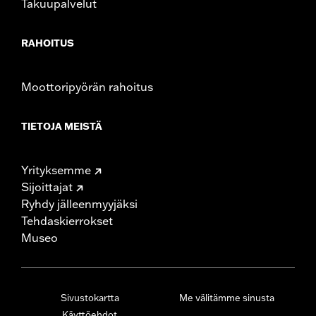
Takuupalvelut
RAHOITUS
Moottoripyörän rahoitus
TIETOJA MEISTÄ
Yrityksemme
Sijoittajat
Ryhdy jälleenmyyjäksi
Tehdaskierrokset
Museo
Sivustokartta
Me välitämme sinusta
Käyttöehdot