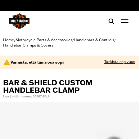
web accessibility
Home
Motorcycle Parts & Accessories
Handlebars & Controls
/
/
/
Handlebar Clamps & Covers
Tarkista sopivuus
Varmista, että tämä osa sopii
BAR & SHIELD CUSTOM
HANDLEBAR CLAMP
Osa | SKU-numero: 56567-86B