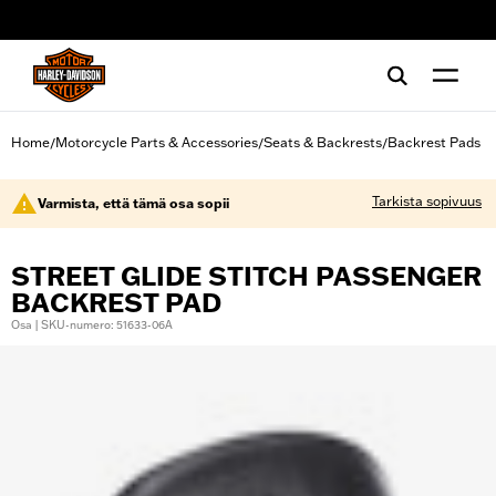
web accessibility
Home
Motorcycle Parts & Accessories
Seats & Backrests
Backrest Pads
/
/
/
Tarkista sopivuus
Varmista, että tämä osa sopii
STREET GLIDE STITCH PASSENGER
BACKREST PAD
Osa | SKU-numero: 51633-06A